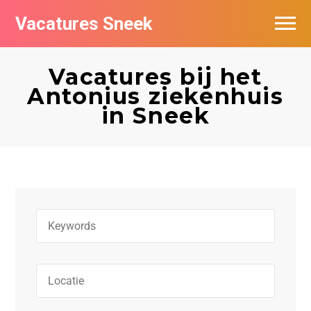
Vacatures Sneek
Vacatures per bedrijf
Vacatures bij het
De populairste vacatures in Sneek
Antonius ziekenhuis
in Sneek