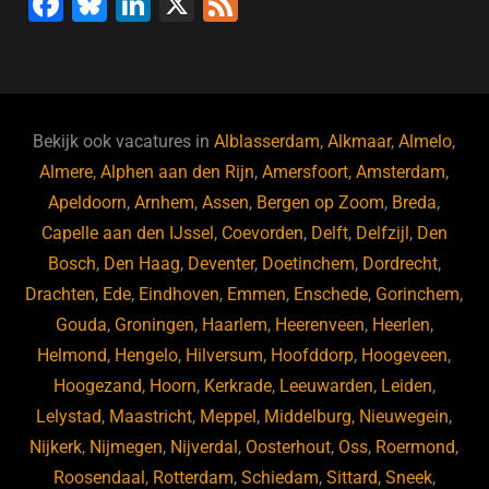
F
Bl
Li
X
F
a
u
n
e
c
e
k
e
e
s
e
d
b
ky
dI
Bekijk ook vacatures in
Alblasserdam
,
Alkmaar
,
Almelo
,
o
n
Almere
,
Alphen aan den Rijn
,
Amersfoort
,
Amsterdam
,
Apeldoorn
,
Arnhem
,
Assen
,
Bergen op Zoom
,
Breda
,
o
Capelle aan den IJssel
,
Coevorden
,
Delft
,
Delfzijl
,
Den
k
Bosch
,
Den Haag
,
Deventer
,
Doetinchem
,
Dordrecht
,
Drachten
,
Ede
,
Eindhoven
,
Emmen
,
Enschede
,
Gorinchem
,
Gouda
,
Groningen
,
Haarlem
,
Heerenveen
,
Heerlen
,
Helmond
,
Hengelo
,
Hilversum
,
Hoofddorp
,
Hoogeveen
,
Hoogezand
,
Hoorn
,
Kerkrade
,
Leeuwarden
,
Leiden
,
Lelystad
,
Maastricht
,
Meppel
,
Middelburg
,
Nieuwegein
,
Nijkerk
,
Nijmegen
,
Nijverdal
,
Oosterhout
,
Oss
,
Roermond
,
Roosendaal
,
Rotterdam
,
Schiedam
,
Sittard
,
Sneek
,