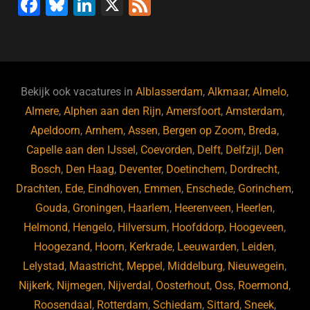
F
Bl
Li
X
F
a
u
n
e
c
e
k
e
e
s
e
d
b
ky
dI
Bekijk ook vacatures in
Alblasserdam
,
Alkmaar
,
Almelo
,
o
n
Almere
,
Alphen aan den Rijn
,
Amersfoort
,
Amsterdam
,
Apeldoorn
,
Arnhem
,
Assen
,
Bergen op Zoom
,
Breda
,
o
Capelle aan den IJssel
,
Coevorden
,
Delft
,
Delfzijl
,
Den
k
Bosch
,
Den Haag
,
Deventer
,
Doetinchem
,
Dordrecht
,
Drachten
,
Ede
,
Eindhoven
,
Emmen
,
Enschede
,
Gorinchem
,
Gouda
,
Groningen
,
Haarlem
,
Heerenveen
,
Heerlen
,
Helmond
,
Hengelo
,
Hilversum
,
Hoofddorp
,
Hoogeveen
,
Hoogezand
,
Hoorn
,
Kerkrade
,
Leeuwarden
,
Leiden
,
Lelystad
,
Maastricht
,
Meppel
,
Middelburg
,
Nieuwegein
,
Nijkerk
,
Nijmegen
,
Nijverdal
,
Oosterhout
,
Oss
,
Roermond
,
Roosendaal
,
Rotterdam
,
Schiedam
,
Sittard
,
Sneek
,