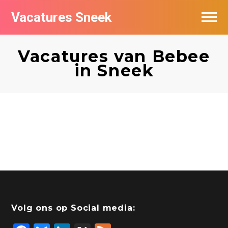
Vacatures Sneek
Vacatures per bedrijf
Vacatures van Bebee
De populairste vacatures in Sneek
in Sneek
Volg ons op Social media: