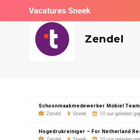
Vacatures Sneek
Zendel
Schoonmaakmedewerker Mobiel Team (3
Zendel
Sneek
10 uur geleden ge
Hogedrukreiniger – For Netherland Re
Zendel
Sneek
10 uur geleden ge