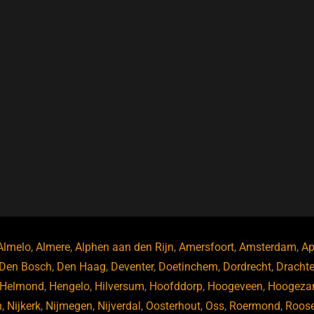
Almelo
,
Almere
,
Alphen aan den Rijn
,
Amersfoort
,
Amsterdam
,
Ap
Den Bosch
,
Den Haag
,
Deventer
,
Doetinchem
,
Dordrecht
,
Dracht
Helmond
,
Hengelo
,
Hilversum
,
Hoofddorp
,
Hoogeveen
,
Hoogeza
n
,
Nijkerk
,
Nijmegen
,
Nijverdal
,
Oosterhout
,
Oss
,
Roermond
,
Roos