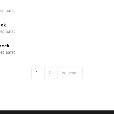
eplaatst
eek
eplaatst
neek
eplaatst
1
2
Volgende