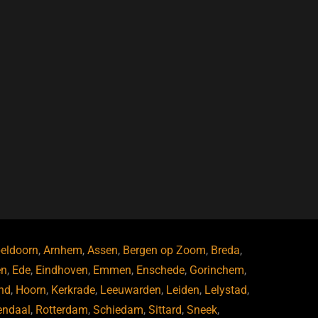
eldoorn
,
Arnhem
,
Assen
,
Bergen op Zoom
,
Breda
,
en
,
Ede
,
Eindhoven
,
Emmen
,
Enschede
,
Gorinchem
,
nd
,
Hoorn
,
Kerkrade
,
Leeuwarden
,
Leiden
,
Lelystad
,
endaal
,
Rotterdam
,
Schiedam
,
Sittard
,
Sneek
,