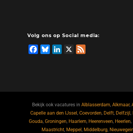
Volg ons op Social media:
F
Bl
Li
X
F
a
u
n
e
c
e
k
e
e
s
e
d
b
ky
dI
o
n
o
Bekijk ook vacatures in
Alblasserdam
,
Alkmaar
,
Capelle aan den IJssel
k
,
Coevorden
,
Delft
,
Delfzijl
,
Gouda
,
Groningen
,
Haarlem
,
Heerenveen
,
Heerlen
,
Maastricht
,
Meppel
,
Middelburg
,
Nieuwegei