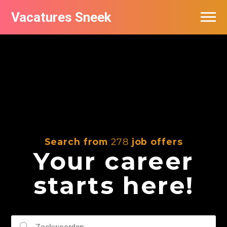
Vacatures Sneek
Vacatures per bedrijf
De populairste vacatures in Sneek
Search from
278
job offers
Your career
starts here!