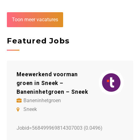
Toon meer vacatures
Featured Jobs
Meewerkend voorman
Mec
groen in Sneek –
Syn
Baneninhetgroen – Sneek
S
Baneninhetgroen
S
Sneek
Job
Jobid=568499969814307003 (0.0496)
ucten
Bedr