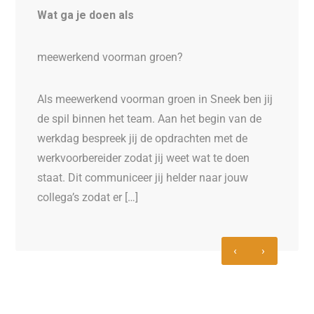
team
Wat ga je doen als
en én
Loca
 de
meewerkend voorman groen?
Voor
uw
zijn
ent
om h
Als meewerkend voorman groen in Sneek ben jij
were
de spil binnen het team. Aan het begin van de
bewe
werkdag bespreek jij de opdrachten met de
Met 
werkvoorbereider zodat jij weet wat te doen
Engi
staat. Dit communiceer jij helder naar jouw
collega’s zodat er […]
‹
›