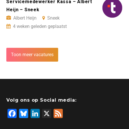
Servicemedewerker Kassa – Albert
Heijn – Sneek
Albert Heijn
Sneek
4 weken geleden geplaatst
Toon meer vacatures
Volg ons op Social media:
F
Bl
Li
X
F
a
u
n
e