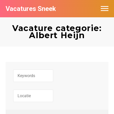
Vacatures Sneek
Vacatures per bedrijf
Vacature categorie:
De populairste vacatures in Sneek
Albert Heijn