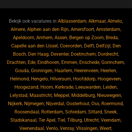
c
e
k
e
e
s
e
d
b
ky
dI
Bekijk ook vacatures in
Alblasserdam
,
Alkmaar
,
Almelo
,
o
n
Almere
,
Alphen aan den Rijn
,
Amersfoort
,
Amsterdam
,
Apeldoorn
,
Arnhem
,
Assen
,
Bergen op Zoom
,
Breda
,
o
Capelle aan den IJssel
,
Coevorden
,
Delft
,
Delfzijl
,
Den
k
Bosch
,
Den Haag
,
Deventer
,
Doetinchem
,
Dordrecht
,
Drachten
,
Ede
,
Eindhoven
,
Emmen
,
Enschede
,
Gorinchem
,
Gouda
,
Groningen
,
Haarlem
,
Heerenveen
,
Heerlen
,
Helmond
,
Hengelo
,
Hilversum
,
Hoofddorp
,
Hoogeveen
,
Hoogezand
,
Hoorn
,
Kerkrade
,
Leeuwarden
,
Leiden
,
Lelystad
,
Maastricht
,
Meppel
,
Middelburg
,
Nieuwegein
,
Nijkerk
,
Nijmegen
,
Nijverdal
,
Oosterhout
,
Oss
,
Roermond
,
Roosendaal
,
Rotterdam
,
Schiedam
,
Sittard
,
Sneek
,
Stadskanaal
,
Ter Apel
,
Tiel
,
Tilburg
,
Utrecht
,
Veendam
,
Veenendaal
,
Venlo
,
Venray
,
Vlissingen
,
Weert
,