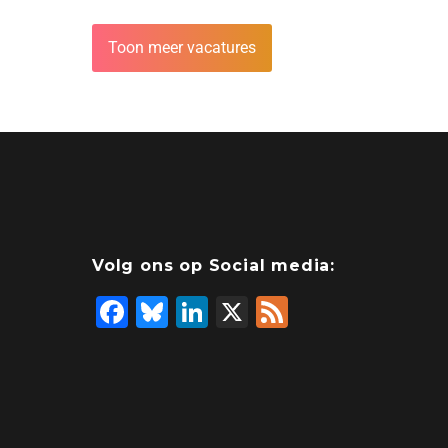
Toon meer vacatures
Volg ons op Social media:
F
Bl
Li
X
F
a
u
n
e
c
e
k
e
e
s
e
d
b
ky
dI