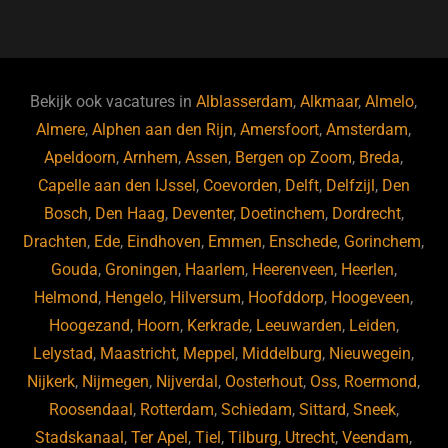
a
u
n
e
c
e
k
e
e
s
e
d
b
ky
dI
Bekijk ook vacatures in
Alblasserdam
,
Alkmaar
,
Almelo
,
o
n
Almere
,
Alphen aan den Rijn
,
Amersfoort
,
Amsterdam
,
Apeldoorn
,
Arnhem
,
Assen
,
Bergen op Zoom
,
Breda
,
o
Capelle aan den IJssel
,
Coevorden
,
Delft
,
Delfzijl
,
Den
k
Bosch
,
Den Haag
,
Deventer
,
Doetinchem
,
Dordrecht
,
Drachten
,
Ede
,
Eindhoven
,
Emmen
,
Enschede
,
Gorinchem
,
Gouda
,
Groningen
,
Haarlem
,
Heerenveen
,
Heerlen
,
Helmond
,
Hengelo
,
Hilversum
,
Hoofddorp
,
Hoogeveen
,
Hoogezand
,
Hoorn
,
Kerkrade
,
Leeuwarden
,
Leiden
,
Lelystad
,
Maastricht
,
Meppel
,
Middelburg
,
Nieuwegein
,
Nijkerk
,
Nijmegen
,
Nijverdal
,
Oosterhout
,
Oss
,
Roermond
,
Roosendaal
,
Rotterdam
,
Schiedam
,
Sittard
,
Sneek
,
Stadskanaal
,
Ter Apel
,
Tiel
,
Tilburg
,
Utrecht
,
Veendam
,