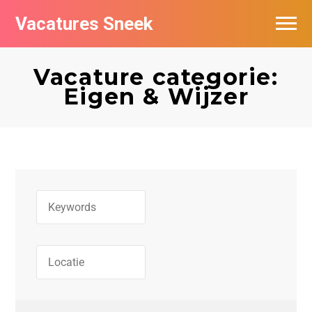
Vacatures Sneek
Vacatures per bedrijf
Vacature categorie:
De populairste vacatures in Sneek
Eigen & Wijzer