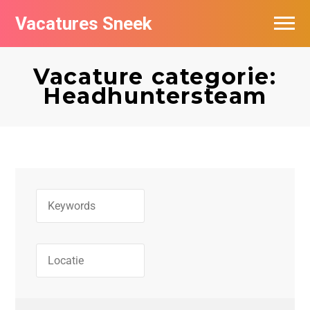
Vacatures Sneek
Vacatures per bedrijf
Vacature categorie:
De populairste vacatures in Sneek
Headhuntersteam