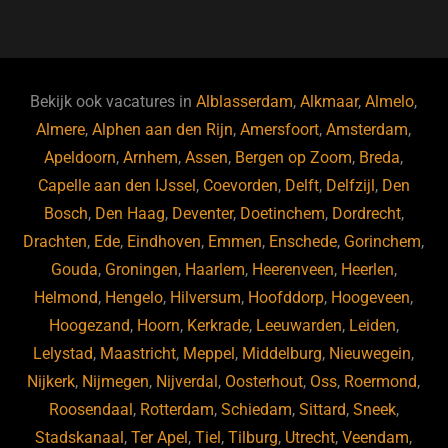
a
u
n
e
c
e
k
e
e
s
e
d
b
ky
dI
Bekijk ook vacatures in
Alblasserdam
,
Alkmaar
,
Almelo
,
o
n
Almere
,
Alphen aan den Rijn
,
Amersfoort
,
Amsterdam
,
Apeldoorn
,
Arnhem
,
Assen
,
Bergen op Zoom
,
Breda
,
o
Capelle aan den IJssel
,
Coevorden
,
Delft
,
Delfzijl
,
Den
k
Bosch
,
Den Haag
,
Deventer
,
Doetinchem
,
Dordrecht
,
Drachten
,
Ede
,
Eindhoven
,
Emmen
,
Enschede
,
Gorinchem
,
Gouda
,
Groningen
,
Haarlem
,
Heerenveen
,
Heerlen
,
Helmond
,
Hengelo
,
Hilversum
,
Hoofddorp
,
Hoogeveen
,
Hoogezand
,
Hoorn
,
Kerkrade
,
Leeuwarden
,
Leiden
,
Lelystad
,
Maastricht
,
Meppel
,
Middelburg
,
Nieuwegein
,
Nijkerk
,
Nijmegen
,
Nijverdal
,
Oosterhout
,
Oss
,
Roermond
,
Roosendaal
,
Rotterdam
,
Schiedam
,
Sittard
,
Sneek
,
Stadskanaal
,
Ter Apel
,
Tiel
,
Tilburg
,
Utrecht
,
Veendam
,