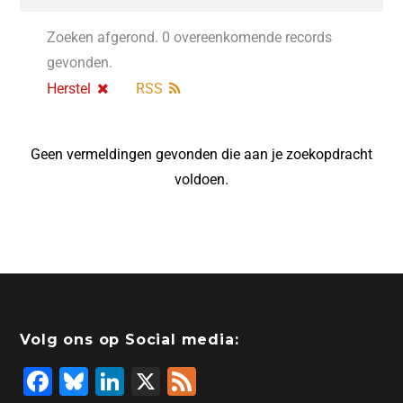
Zoeken afgerond. 0 overeenkomende records
gevonden.
Herstel
RSS
Geen vermeldingen gevonden die aan je zoekopdracht
voldoen.
Volg ons op Social media:
F
Bl
Li
X
F