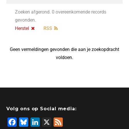
Zoeken afgerond. 0 overeenkomende records
gevonden.
Herstel
RSS
Geen vermeldingen gevonden die aan je zoekopdracht
voldoen.
Volg ons op Social media:
F
Bl
Li
X
F