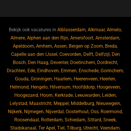
a
u
n
e
c
e
k
e
e
s
e
d
b
ky
dI
Bekijk ook vacatures in
Alblasserdam
,
Alkmaar
,
Almelo
,
o
n
Almere
,
Alphen aan den Rijn
,
Amersfoort
,
Amsterdam
,
Apeldoorn
,
Arnhem
,
Assen
,
Bergen op Zoom
,
Breda
,
o
Capelle aan den IJssel
,
Coevorden
,
Delft
,
Delfzijl
,
Den
k
Bosch
,
Den Haag
,
Deventer
,
Doetinchem
,
Dordrecht
,
Drachten
,
Ede
,
Eindhoven
,
Emmen
,
Enschede
,
Gorinchem
,
Gouda
,
Groningen
,
Haarlem
,
Heerenveen
,
Heerlen
,
Helmond
,
Hengelo
,
Hilversum
,
Hoofddorp
,
Hoogeveen
,
Hoogezand
,
Hoorn
,
Kerkrade
,
Leeuwarden
,
Leiden
,
Lelystad
,
Maastricht
,
Meppel
,
Middelburg
,
Nieuwegein
,
Nijkerk
,
Nijmegen
,
Nijverdal
,
Oosterhout
,
Oss
,
Roermond
,
Roosendaal
,
Rotterdam
,
Schiedam
,
Sittard
,
Sneek
,
Stadskanaal
,
Ter Apel
,
Tiel
,
Tilburg
,
Utrecht
,
Veendam
,