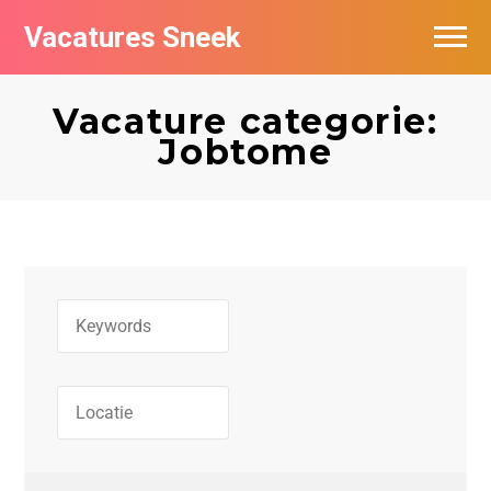
Vacatures Sneek
Vacatures per bedrijf
Vacature categorie:
De populairste vacatures in Sneek
Jobtome