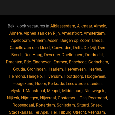
a
u
n
e
c
e
k
e
e
s
e
d
b
ky
dI
Bekijk ook vacatures in
Alblasserdam
,
Alkmaar
,
Almelo
,
o
n
Almere
,
Alphen aan den Rijn
,
Amersfoort
,
Amsterdam
,
Apeldoorn
,
Arnhem
,
Assen
,
Bergen op Zoom
,
Breda
,
o
Capelle aan den IJssel
,
Coevorden
,
Delft
,
Delfzijl
,
Den
k
Bosch
,
Den Haag
,
Deventer
,
Doetinchem
,
Dordrecht
,
Drachten
,
Ede
,
Eindhoven
,
Emmen
,
Enschede
,
Gorinchem
,
Gouda
,
Groningen
,
Haarlem
,
Heerenveen
,
Heerlen
,
Helmond
,
Hengelo
,
Hilversum
,
Hoofddorp
,
Hoogeveen
,
Hoogezand
,
Hoorn
,
Kerkrade
,
Leeuwarden
,
Leiden
,
Lelystad
,
Maastricht
,
Meppel
,
Middelburg
,
Nieuwegein
,
Nijkerk
,
Nijmegen
,
Nijverdal
,
Oosterhout
,
Oss
,
Roermond
,
Roosendaal
,
Rotterdam
,
Schiedam
,
Sittard
,
Sneek
,
Stadskanaal
,
Ter Apel
,
Tiel
,
Tilburg
,
Utrecht
,
Veendam
,