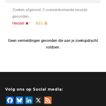
Zoeken afgerond. 0 overeenkomende records
gevonden.
Herstel
RSS
Geen vermeldingen gevonden die aan je zoekopdracht
voldoen.
Volg ons op Social media:
F
Bl
Li
X
F