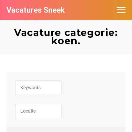
Vacatures Sneek
Vacatures per bedrijf
Vacature categorie:
De populairste vacatures in Sneek
koen.