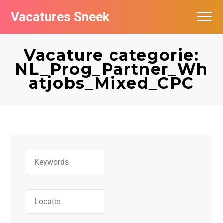
Vacatures Sneek
Vacatures per bedrijf
Vacature categorie:
De populairste vacatures in Sneek
NL_Prog_Partner_Wh
atjobs_Mixed_CPC