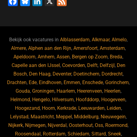
F
Bl
Li
X
F
a
u
n
e
c
e
k
e
e
s
e
d
b
ky
dI
Bekijk ook vacatures in
Alblasserdam
,
Alkmaar
,
Almelo
,
o
n
Almere
,
Alphen aan den Rijn
,
Amersfoort
,
Amsterdam
,
Apeldoorn
,
Arnhem
,
Assen
,
Bergen op Zoom
,
Breda
,
o
Capelle aan den IJssel
,
Coevorden
,
Delft
,
Delfzijl
,
Den
k
Bosch
,
Den Haag
,
Deventer
,
Doetinchem
,
Dordrecht
,
Drachten
,
Ede
,
Eindhoven
,
Emmen
,
Enschede
,
Gorinchem
,
Gouda
,
Groningen
,
Haarlem
,
Heerenveen
,
Heerlen
,
Helmond
,
Hengelo
,
Hilversum
,
Hoofddorp
,
Hoogeveen
,
Hoogezand
,
Hoorn
,
Kerkrade
,
Leeuwarden
,
Leiden
,
Lelystad
,
Maastricht
,
Meppel
,
Middelburg
,
Nieuwegein
,
Nijkerk
,
Nijmegen
,
Nijverdal
,
Oosterhout
,
Oss
,
Roermond
,
Roosendaal
,
Rotterdam
,
Schiedam
,
Sittard
,
Sneek
,