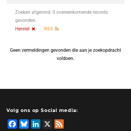
Zoeken afgerond. 0 overeenkomende records
gevonden.
Herstel
RSS
Geen vermeldingen gevonden die aan je zoekopdracht
voldoen.
Volg ons op Social media:
F
Bl
Li
X
F