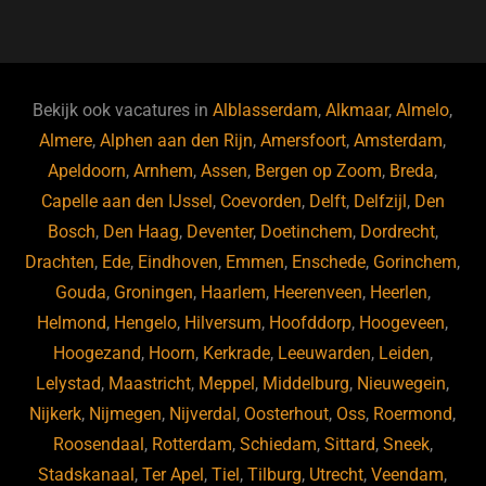
a
u
n
e
c
e
k
e
e
s
e
d
b
ky
dI
Bekijk ook vacatures in
Alblasserdam
,
Alkmaar
,
Almelo
,
o
n
Almere
,
Alphen aan den Rijn
,
Amersfoort
,
Amsterdam
,
Apeldoorn
,
Arnhem
,
Assen
,
Bergen op Zoom
,
Breda
,
o
Capelle aan den IJssel
,
Coevorden
,
Delft
,
Delfzijl
,
Den
k
Bosch
,
Den Haag
,
Deventer
,
Doetinchem
,
Dordrecht
,
Drachten
,
Ede
,
Eindhoven
,
Emmen
,
Enschede
,
Gorinchem
,
Gouda
,
Groningen
,
Haarlem
,
Heerenveen
,
Heerlen
,
Helmond
,
Hengelo
,
Hilversum
,
Hoofddorp
,
Hoogeveen
,
Hoogezand
,
Hoorn
,
Kerkrade
,
Leeuwarden
,
Leiden
,
Lelystad
,
Maastricht
,
Meppel
,
Middelburg
,
Nieuwegein
,
Nijkerk
,
Nijmegen
,
Nijverdal
,
Oosterhout
,
Oss
,
Roermond
,
Roosendaal
,
Rotterdam
,
Schiedam
,
Sittard
,
Sneek
,
Stadskanaal
,
Ter Apel
,
Tiel
,
Tilburg
,
Utrecht
,
Veendam
,