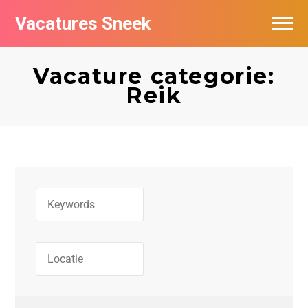
Vacatures Sneek
Vacatures per bedrijf
Vacature categorie:
De populairste vacatures in Sneek
Reik