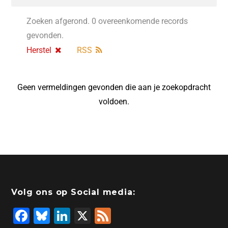
Zoeken afgerond. 0 overeenkomende records
gevonden.
Herstel
RSS
Geen vermeldingen gevonden die aan je zoekopdracht
voldoen.
Volg ons op Social media:
F
Bl
Li
X
F