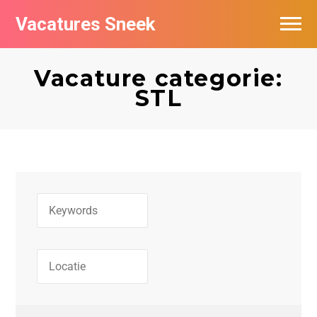
Vacatures Sneek
Vacatures per bedrijf
Vacature categorie:
De populairste vacatures in Sneek
STL