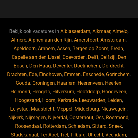
a
u
n
e
c
e
k
e
e
s
e
d
b
ky
dI
Bekijk ook vacatures in
Alblasserdam
,
Alkmaar
,
Almelo
,
o
n
Almere
,
Alphen aan den Rijn
,
Amersfoort
,
Amsterdam
,
Apeldoorn
,
Arnhem
,
Assen
,
Bergen op Zoom
,
Breda
,
o
Capelle aan den IJssel
,
Coevorden
,
Delft
,
Delfzijl
,
Den
k
Bosch
,
Den Haag
,
Deventer
,
Doetinchem
,
Dordrecht
,
Drachten
,
Ede
,
Eindhoven
,
Emmen
,
Enschede
,
Gorinchem
,
Gouda
,
Groningen
,
Haarlem
,
Heerenveen
,
Heerlen
,
Helmond
,
Hengelo
,
Hilversum
,
Hoofddorp
,
Hoogeveen
,
Hoogezand
,
Hoorn
,
Kerkrade
,
Leeuwarden
,
Leiden
,
Lelystad
,
Maastricht
,
Meppel
,
Middelburg
,
Nieuwegein
,
Nijkerk
,
Nijmegen
,
Nijverdal
,
Oosterhout
,
Oss
,
Roermond
,
Roosendaal
,
Rotterdam
,
Schiedam
,
Sittard
,
Sneek
,
Stadskanaal
,
Ter Apel
,
Tiel
,
Tilburg
,
Utrecht
,
Veendam
,