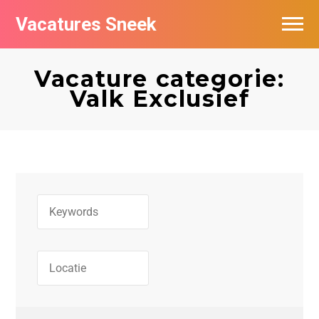
Vacatures Sneek
Vacatures per bedrijf
Vacature categorie:
De populairste vacatures in Sneek
Valk Exclusief