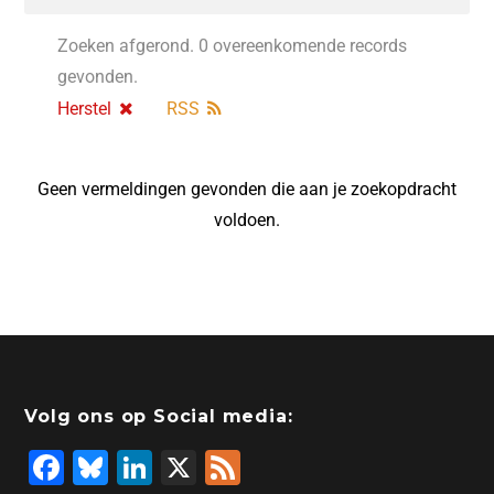
Zoeken afgerond. 0 overeenkomende records
gevonden.
Herstel
RSS
Geen vermeldingen gevonden die aan je zoekopdracht
voldoen.
Volg ons op Social media:
F
Bl
Li
X
F