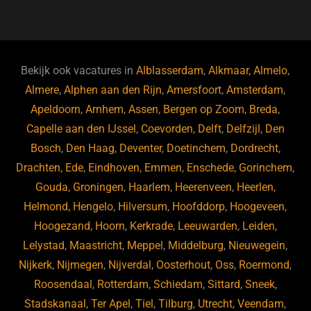
a
u
n
e
c
e
k
e
e
s
e
d
b
ky
dI
Bekijk ook vacatures in
Alblasserdam
,
Alkmaar
,
Almelo
,
o
n
Almere
,
Alphen aan den Rijn
,
Amersfoort
,
Amsterdam
,
Apeldoorn
,
Arnhem
,
Assen
,
Bergen op Zoom
,
Breda
,
o
Capelle aan den IJssel
,
Coevorden
,
Delft
,
Delfzijl
,
Den
k
Bosch
,
Den Haag
,
Deventer
,
Doetinchem
,
Dordrecht
,
Drachten
,
Ede
,
Eindhoven
,
Emmen
,
Enschede
,
Gorinchem
,
Gouda
,
Groningen
,
Haarlem
,
Heerenveen
,
Heerlen
,
Helmond
,
Hengelo
,
Hilversum
,
Hoofddorp
,
Hoogeveen
,
Hoogezand
,
Hoorn
,
Kerkrade
,
Leeuwarden
,
Leiden
,
Lelystad
,
Maastricht
,
Meppel
,
Middelburg
,
Nieuwegein
,
Nijkerk
,
Nijmegen
,
Nijverdal
,
Oosterhout
,
Oss
,
Roermond
,
Roosendaal
,
Rotterdam
,
Schiedam
,
Sittard
,
Sneek
,
Stadskanaal
,
Ter Apel
,
Tiel
,
Tilburg
,
Utrecht
,
Veendam
,