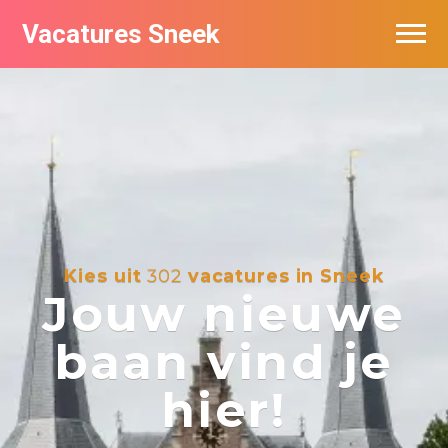
Vacatures Sneek
Vacatures per bedrijf
De populairste vacatures in Sneek
Kies uit
302
vacatures in Sneek
Jouw nieuwe
baan vind je
hier!