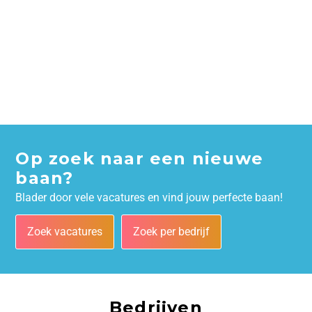
Op zoek naar een nieuwe
baan?
Blader door vele vacatures en vind jouw perfecte baan!
Zoek vacatures
Zoek per bedrijf
Bedrijven