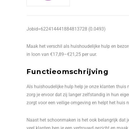
Jobid=622414441884813728 (0.0493)
Maak het verschil als huishoudelijke hulp en bezorg
in loon van €17,89–€21,25 per uur.
Functieomschrijving
Als huishoudelijke hulp help je onze klanten thui
zorg je ervoor dat zij langer zelfstandig in hun e
zorgt voor een veilige omgeving en helpt het huis n
Naast het schoonmaken is het ook belangrijk dat je
veel klanten ben je een vertrouwd gezicht en maak