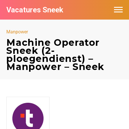
Vacatures Sneek
Vacatures per bedrijf
Manpower
De populairste vacatures in Sneek
Machine Operator
Sneek (2-
ploegendienst) –
Manpower – Sneek