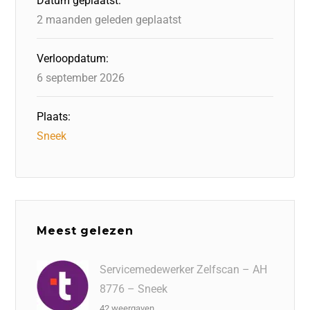
Datum geplaatst:
k
2 maanden geleden geplaatst
Verloopdatum:
6 september 2026
Plaats:
Sneek
Meest gelezen
Servicemedewerker Zelfscan – AH
8776 – Sneek
42 weergaven