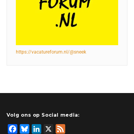
https://vacatureforum.nl/@sneek
Volg ons op Social media:
F
Bl
Li
X
F