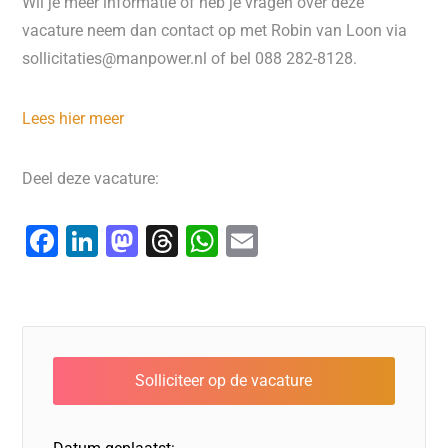
Wil je meer informatie of heb je vragen over deze
vacature neem dan contact op met Robin van Loon via
sollicitaties@manpower.nl of bel 088 282-8128.
Lees hier meer
Deel deze vacature:
F
Li
M
T
W
E
a
n
a
hr
h
m
c
k
st
e
at
ai
e
e
o
a
s
l
b
dI
d
d
A
o
n
o
s
p
o
n
p