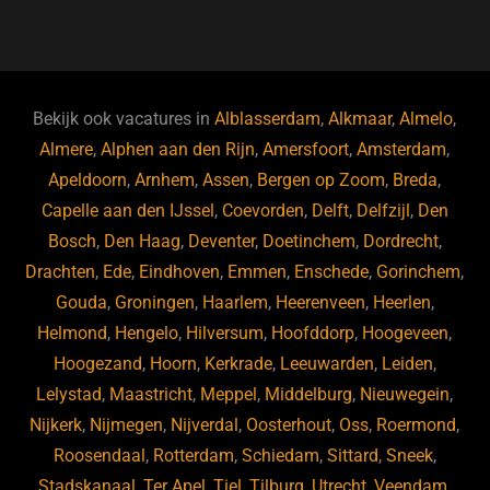
a
u
n
e
c
e
k
e
e
s
e
d
b
ky
dI
Bekijk ook vacatures in
Alblasserdam
,
Alkmaar
,
Almelo
,
o
n
Almere
,
Alphen aan den Rijn
,
Amersfoort
,
Amsterdam
,
Apeldoorn
,
Arnhem
,
Assen
,
Bergen op Zoom
,
Breda
,
o
Capelle aan den IJssel
,
Coevorden
,
Delft
,
Delfzijl
,
Den
k
Bosch
,
Den Haag
,
Deventer
,
Doetinchem
,
Dordrecht
,
Drachten
,
Ede
,
Eindhoven
,
Emmen
,
Enschede
,
Gorinchem
,
Gouda
,
Groningen
,
Haarlem
,
Heerenveen
,
Heerlen
,
Helmond
,
Hengelo
,
Hilversum
,
Hoofddorp
,
Hoogeveen
,
Hoogezand
,
Hoorn
,
Kerkrade
,
Leeuwarden
,
Leiden
,
Lelystad
,
Maastricht
,
Meppel
,
Middelburg
,
Nieuwegein
,
Nijkerk
,
Nijmegen
,
Nijverdal
,
Oosterhout
,
Oss
,
Roermond
,
Roosendaal
,
Rotterdam
,
Schiedam
,
Sittard
,
Sneek
,
Stadskanaal
,
Ter Apel
,
Tiel
,
Tilburg
,
Utrecht
,
Veendam
,