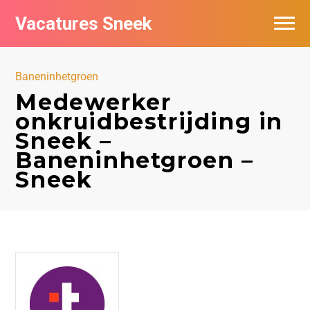
Vacatures Sneek
Vacatures per bedrijf
Baneninhetgroen
De populairste vacatures in Sneek
Medewerker
onkruidbestrijding in
Sneek –
Baneninhetgroen –
Sneek