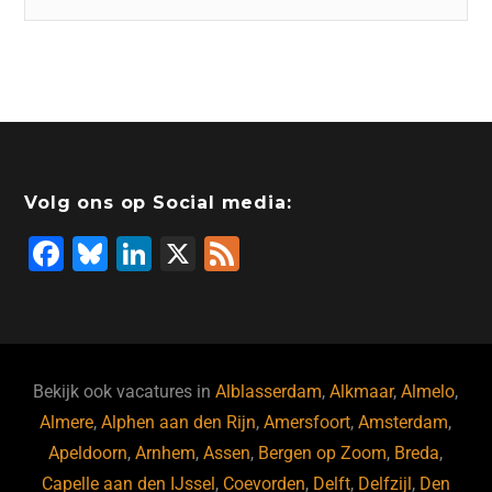
Volg ons op Social media:
F
Bl
Li
X
F
a
u
n
e
c
e
k
e
e
s
e
d
b
ky
dI
Bekijk ook vacatures in
Alblasserdam
,
Alkmaar
,
Almelo
,
o
n
Almere
,
Alphen aan den Rijn
,
Amersfoort
,
Amsterdam
,
Apeldoorn
,
Arnhem
,
Assen
,
Bergen op Zoom
,
Breda
,
o
Capelle aan den IJssel
,
Coevorden
,
Delft
,
Delfzijl
,
Den