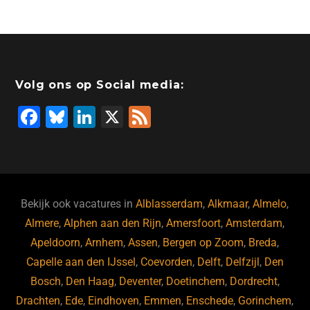
Volg ons op Social media:
F
Bl
Li
X
F
a
u
n
e
c
e
k
e
e
s
e
d
b
ky
dI
Bekijk ook vacatures in
Alblasserdam
,
Alkmaar
,
Almelo
,
o
n
Almere
,
Alphen aan den Rijn
,
Amersfoort
,
Amsterdam
,
Apeldoorn
,
Arnhem
,
Assen
,
Bergen op Zoom
,
Breda
,
o
Capelle aan den IJssel
,
Coevorden
,
Delft
,
Delfzijl
,
Den
k
Bosch
,
Den Haag
,
Deventer
,
Doetinchem
,
Dordrecht
,
Drachten
,
Ede
,
Eindhoven
,
Emmen
,
Enschede
,
Gorinchem
,