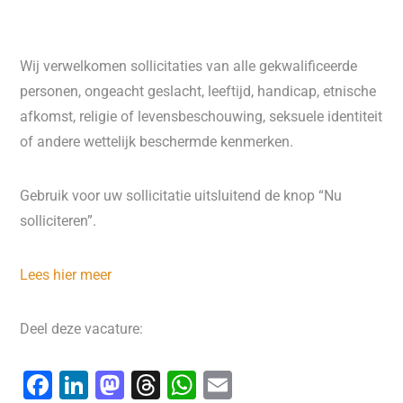
Wij verwelkomen sollicitaties van alle gekwalificeerde
personen, ongeacht geslacht, leeftijd, handicap, etnische
afkomst, religie of levensbeschouwing, seksuele identiteit
of andere wettelijk beschermde kenmerken.
Gebruik voor uw sollicitatie uitsluitend de knop “Nu
solliciteren”.
Lees hier meer
Deel deze vacature:
F
Li
M
T
W
E