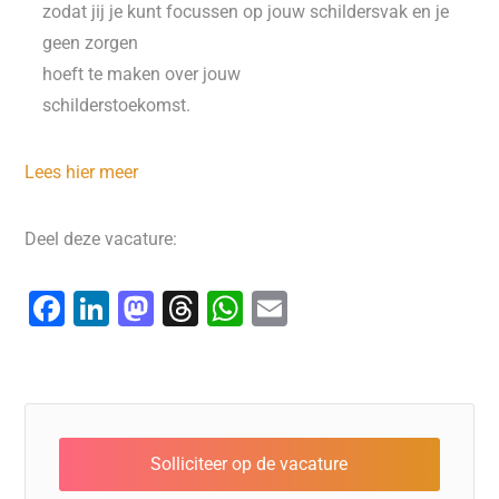
zodat jij je kunt focussen op jouw schildersvak en je
geen zorgen
hoeft te maken over jouw
schilderstoekomst.
Lees hier meer
Deel deze vacature:
F
Li
M
T
W
E
a
n
a
hr
h
m
c
k
st
e
at
ai
e
e
o
a
s
l
b
dI
d
d
A
o
n
o
s
p