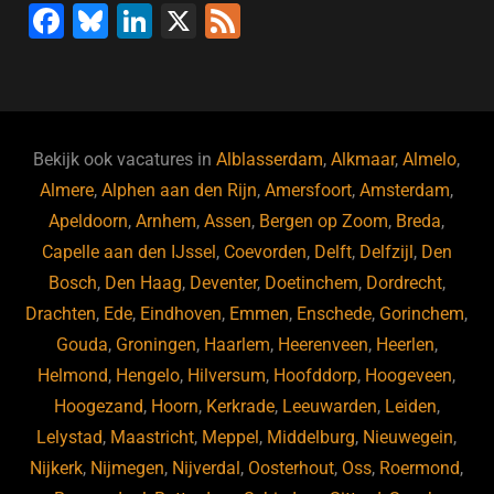
F
Bl
Li
X
F
a
u
n
e
c
e
k
e
e
s
e
d
b
ky
dI
Bekijk ook vacatures in
Alblasserdam
,
Alkmaar
,
Almelo
,
o
n
Almere
,
Alphen aan den Rijn
,
Amersfoort
,
Amsterdam
,
Apeldoorn
,
Arnhem
,
Assen
,
Bergen op Zoom
,
Breda
,
o
Capelle aan den IJssel
,
Coevorden
,
Delft
,
Delfzijl
,
Den
k
Bosch
,
Den Haag
,
Deventer
,
Doetinchem
,
Dordrecht
,
Drachten
,
Ede
,
Eindhoven
,
Emmen
,
Enschede
,
Gorinchem
,
Gouda
,
Groningen
,
Haarlem
,
Heerenveen
,
Heerlen
,
Helmond
,
Hengelo
,
Hilversum
,
Hoofddorp
,
Hoogeveen
,
Hoogezand
,
Hoorn
,
Kerkrade
,
Leeuwarden
,
Leiden
,
Lelystad
,
Maastricht
,
Meppel
,
Middelburg
,
Nieuwegein
,
Nijkerk
,
Nijmegen
,
Nijverdal
,
Oosterhout
,
Oss
,
Roermond
,