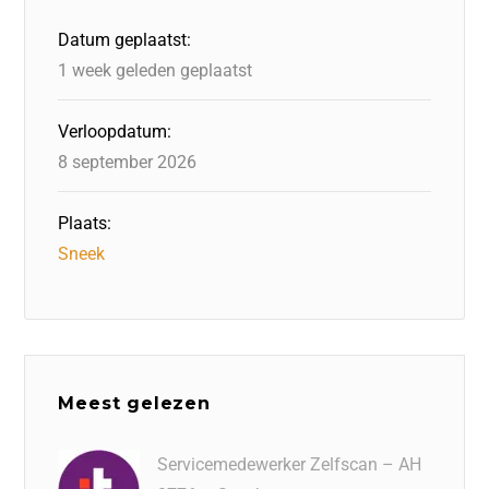
o
n
p
Datum geplaatst:
k
1 week geleden geplaatst
Verloopdatum:
8 september 2026
Plaats:
Sneek
Meest gelezen
Servicemedewerker Zelfscan – AH