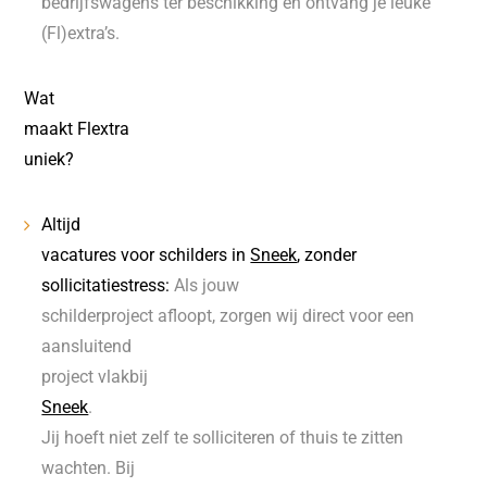
bedrijfswagens ter beschikking en ontvang je leuke
(Fl)extra’s.
Wat
maakt Flextra
uniek?
Altijd
vacatures voor schilders in
Sneek
, zonder
sollicitatiestress:
Als jouw
schilderproject afloopt, zorgen wij direct voor een
aansluitend
project vlakbij
Sneek
.
Jij hoeft niet zelf te solliciteren of thuis te zitten
wachten. Bij