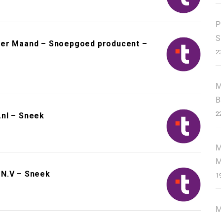
P
S
Per Maand – Snoepgoed producent –
2
M
B
2
.nl – Sneek
M
M
 N.V – Sneek
1
M