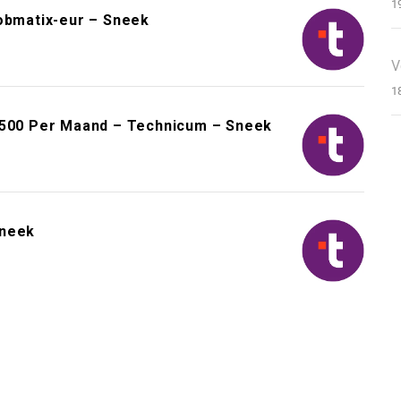
1
jobmatix-eur – Sneek
V
1
3.500 Per Maand – Technicum – Sneek
Sneek