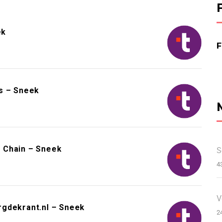
ek
s – Sneek
 Chain – Sneek
S
4
V
rgdekrant.nl – Sneek
2