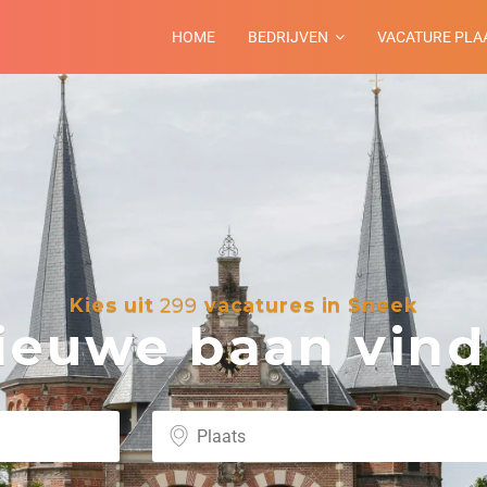
HOME
BEDRIJVEN
VACATURE PLA
Kies uit
299
vacatures in Sneek
euwe baan vind 