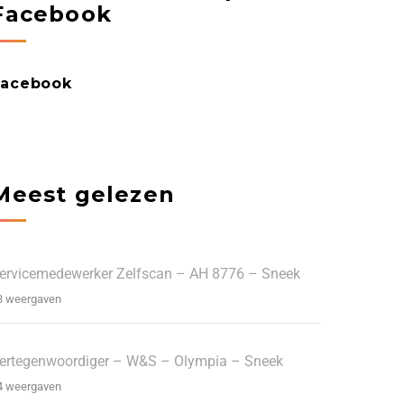
Facebook
Facebook
Meest gelezen
ervicemedewerker Zelfscan – AH 8776 – Sneek
3 weergaven
ertegenwoordiger – W&S – Olympia – Sneek
4 weergaven