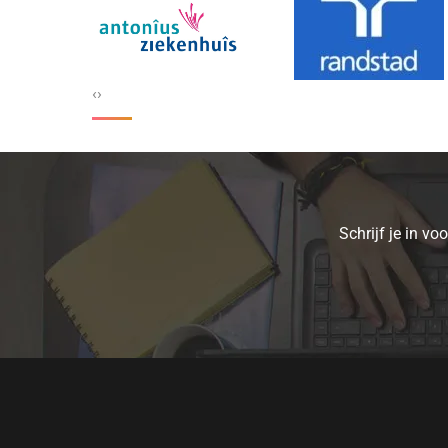
‹
›
Schrijf je in v