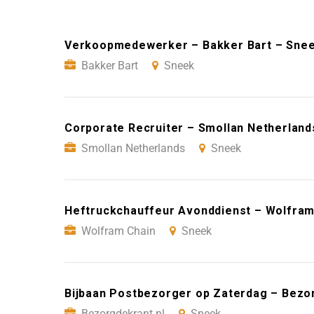
Verkoopmedewerker – Bakker Bart – Sne
Bakker Bart
Sneek
Corporate Recruiter – Smollan Netherland
Smollan Netherlands
Sneek
Heftruckchauffeur Avonddienst – Wolfram
Wolfram Chain
Sneek
Bijbaan Postbezorger op Zaterdag – Bezo
Bezorgdekrant.nl
Sneek