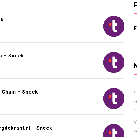
ek
s – Sneek
 Chain – Sneek
S
4
V
rgdekrant.nl – Sneek
2