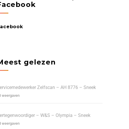
Facebook
Facebook
Meest gelezen
ervicemedewerker Zelfscan – AH 8776 – Sneek
3 weergaven
ertegenwoordiger – W&S – Olympia – Sneek
4 weergaven