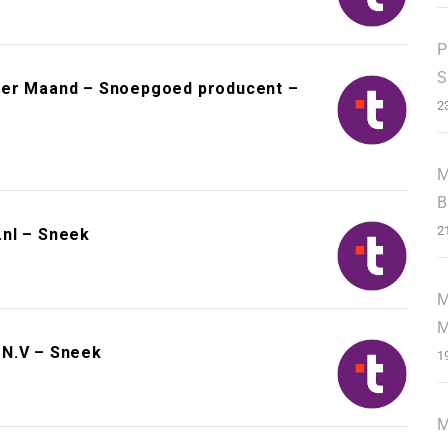
P
S
Per Maand – Snoepgoed producent –
2
M
B
2
.nl – Sneek
M
M
 N.V – Sneek
1
M