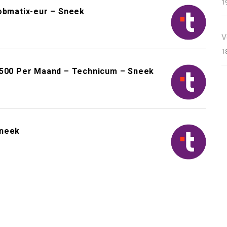
1
jobmatix-eur – Sneek
V
1
3.500 Per Maand – Technicum – Sneek
Sneek