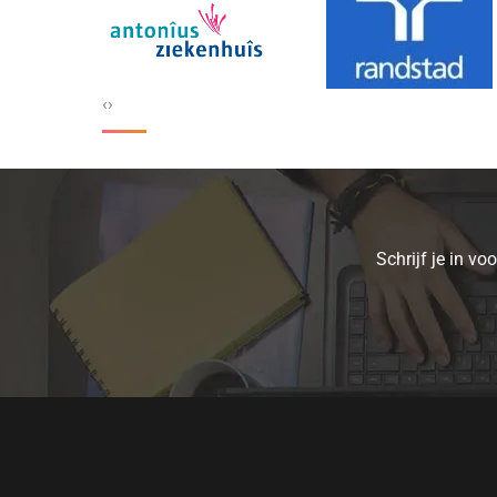
‹
›
Schrijf je in v