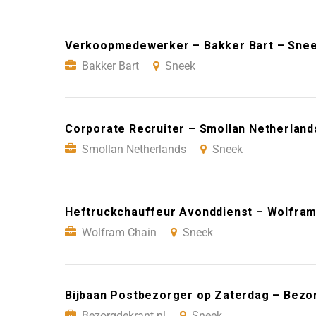
Verkoopmedewerker – Bakker Bart – Sne
Bakker Bart
Sneek
Corporate Recruiter – Smollan Netherland
Smollan Netherlands
Sneek
Heftruckchauffeur Avonddienst – Wolfram
Wolfram Chain
Sneek
Bijbaan Postbezorger op Zaterdag – Bezo
Bezorgdekrant.nl
Sneek