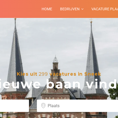
HOME
BEDRIJVEN
VACATURE PLA
Kies uit
299
vacatures in Sneek
euwe baan vind 