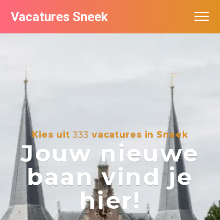
Vacatures Sneek
Vacatures per bedrijf
De populairste vacatures in Sneek
Kies uit
333
vacatures in Sneek
Jouw nieuwe
baan vind je
hier!