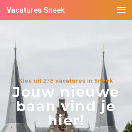
Vacatures Sneek
Vacatures per bedrijf
De populairste vacatures in Sneek
Kies uit
278
vacatures in Sneek
Jouw nieuwe
baan vind je
hier!